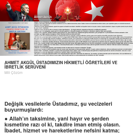
AHMET AKGÜL ÜSTADIMIZIN HİKMETLİ ÖĞRETİLERİ VE
İBRETLİK SERÜVENİ
Mili Çözüm
Değişik vesilelerle Üstadımız, şu vecizeleri
buyurmuşlardı:
●
Allah’ın taksimine, yani hayır ve şerden
kısmetine razı ol ki, takdire iman etmiş olasın.
İbadet, hizmet ve hareketlerine nefsini katma;