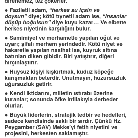
direnemez, tez çökerler.
●
Faziletli adam,
“herkes su içsin ve
doysun”
diye; kötü tıynetli adam ise,
“insanlar
düşüp boğulsun”
diye kuyu kazar… Ve elbette
herkes niyetinin karşılığını bulur.
●
Samimiyet ve merhametle yapılan öğüt ve
uyarı; şifalı merhem yerindedir. Kötü niyet ve
hakaretle yapılan nasihat ise, kuyruk altına
batırılan diken gibidir. Biri yatıştırır, diğeri
hırçınlaştırır.
●
Huysuz kişiyi kışkırtmak, kuduz köpeğe
karışmaktan beterdir. Unutmayın, huzursuzluk
uğursuzluk getirir.
●
Kendi iktidarını, milletin ıstırabı üzerine
kuranlar; sonunda öfke infilakıyla derbeder
olurlar.
●
Büyük liderlerin, stratejik tedbir ve hedefleri,
sadece kendisinde saklı bir sırdır. Çünkü Hz.
Peygamber (SAV) Mekke’yi fetih niyetini ve
projesini, herkesten saklamıştır.