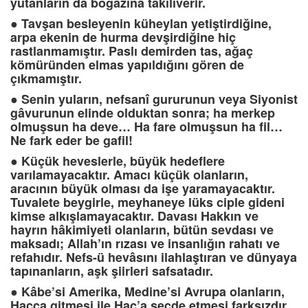
yutanların da boğazına takılıverir.
●
Tavşan besleyenin küheylan yetiştirdiğine,
arpa ekenin de hurma devşirdiğine hiç
rastlanmamıştır. Paslı demirden tas, ağaç
kömüründen elmas yapıldığını gören de
çıkmamıştır.
●
Senin yuların, nefsanî gururunun veya Siyonist
gâvurunun elinde olduktan sonra; ha merkep
olmuşsun ha deve… Ha fare olmuşsun ha fil…
Ne fark eder be gafil!
●
Küçük heveslerle, büyük hedeflere
varılamayacaktır. Amacı küçük olanların,
aracının büyük olması da işe yaramayacaktır.
Tuvalete beygirle, meyhaneye lüks ciple gideni
kimse alkışlamayacaktır. Davası Hakkın ve
hayrın hâkimiyeti olanların, bütün sevdası ve
maksadı; Allah’ın rızası ve insanlığın rahatı ve
refahıdır. Nefs-ü hevâsını ilahlaştıran ve dünyaya
tapınanların, aşk şiirleri safsatadır.
●
Kâbe’si Amerika, Medine’si Avrupa olanların,
Hacca gitmesi ile Haç’a secde etmesi farksızdır.