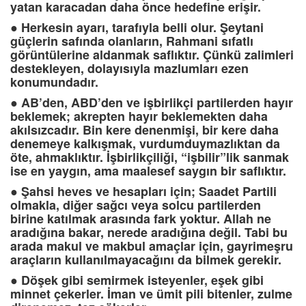
yatan karacadan daha önce hedefine erişir.
●
Herkesin ayarı, tarafıyla belli olur. Şeytani
güçlerin safında olanların, Rahmani sıfatlı
görüntülerine aldanmak saflıktır. Çünkü zalimleri
destekleyen, dolayısıyla mazlumları ezen
konumundadır.
●
AB’den, ABD’den ve işbirlikçi partilerden hayır
beklemek; akrepten hayır beklemekten daha
akılsızcadır. Bin kere denenmişi, bir kere daha
denemeye kalkışmak, vurdumduymazlıktan da
öte, ahmaklıktır. İşbirlikçiliği, “işbilir”lik sanmak
ise en yaygın, ama maalesef saygın bir saflıktır.
●
Şahsi heves ve hesapları için; Saadet Partili
olmakla, diğer sağcı veya solcu partilerden
birine katılmak arasında fark yoktur. Allah ne
aradığına bakar, nerede aradığına değil. Tabi bu
arada makul ve makbul amaçlar için, gayrimeşru
araçların kullanılmayacağını da bilmek gerekir.
●
Döşek gibi semirmek isteyenler, eşek gibi
minnet çekerler. İman ve ümit pili bitenler, zulme