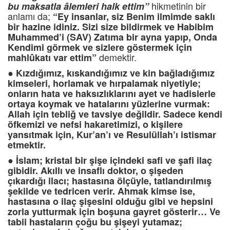
hikmetinin bir
bu maksatla âlemleri halk ettim”
anlamı da;
“Ey
insanlar, siz Benim ilmimde saklı
bir hazine idiniz. Sizi size bildirmek ve Habibim
Muhammed’i (SAV) Zatıma bir ayna yapıp, Onda
Kendimi görmek ve sizlere göstermek için
demektir.
mahlûkatı var ettim”
●
Kızdığımız, kıskandığımız ve kin bağladığımız
kimseleri, horlamak ve hırpalamak niyetiyle;
onların hata ve haksızlıklarını ayet ve hadislerle
ortaya koymak ve hatalarını yüzlerine vurmak:
Allah için tebliğ ve tavsiye değildir. Sadece kendi
öfkemizi ve nefsi hakaretimizi, o kişilere
yansıtmak için, Kur’an’ı ve Resulüllah’ı istismar
etmektir.
●
İslam; kristal bir şişe içindeki safi ve şafi ilaç
gibidir. Akıllı ve insaflı doktor, o şişeden
çıkardığı ilacı; hastasına ölçüyle, tatlandırılmış
şekilde ve tedricen verir. Ahmak kimse ise,
hastasına o ilaç şişesini olduğu gibi ve hepsini
zorla yutturmak için boşuna gayret gösterir… Ve
tabii hastaların çoğu bu şişeyi yutamaz;