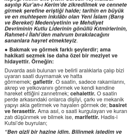
sayılıp Kur’an-ı Kerim’de zikredilmek ve cennete
girmek şerefine eriştiği halde; tarihin en büyük
ve en muhteşem inkılâbı olan Yeni İslam (Barış
ve Bereket) Medeniyetinin ve Mehdiyet
Devriminin Kutlu Liderinin gönüllü Kıtmirlerinin,
Rahmet-i İlahi’den mahrum bırakılacağını
.
sananlara hayret etmekteyiz
●
Bakmak ve görmek farklı şeylerdir; ama
hakikati sezmek ise daha özel bir meziyet ve
hidayettir. Örneğin:
Duvarda asılı bulunan ve belirli aralıklarla çalıp bizi
uyaran saati duymamak ve hatta
görmemek;
. O saatin, sadece rakamlarını,
gaflettir
akrep ve yelkovanını görmek ve kendi kendine
hareket ettiğini zannetmek;
O saatin
cehalettir.
perde arkasındaki onlarca dişliyi, çarkı ve mekanik
yapıyı akla getirmek ve hayalen görmek de;
basiret
Ama asıl, o saati kurgulayan ve kuran
ve ferasettir
.
zatı düşünmek ve bilmek ise,
Hadis-i
marifettir.
Kutsi’de buyrulan;
“Ben gizli bir hazine idim. Bilinmek istedim ve