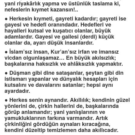
yani riyakârlık yapma ve üstünlük taslama ki,
nefeslerin kıymet kazansın!..
●
Herkesin kıymeti, gayreti kadardır; gayreti ise
gayesi ve hedefi oranındadır. Hedefleri ve
hayalleri kutsal ve kuşatıcı olanlar, büyük
adamlardır. Gayesi ve gailesi (derdi) küçük
olanlar da, ayarı düşük insanlardır.
●
İslam’sız insan, Kur’an’sız irfan ve imansız
vicdan olgunlaşamaz… En büyük akılsızlık;
başkalarına haksızlık ve ahlâksızlık yapmaktır.
●
Düşman gibi dine sataşanlar, şeytan gibi din
istismarı yapanlar ve dünyalık hesapları için
kutsalını ve davalarını satanlar; hepsi aynı
ayardadır.
●
Herkes senin aynandır. Akıllılık; kendinin güzel
yönlerini de, çirkin hallerini de, başkalarında
görüp anlamandır; yani yanlışlarının ve
yamukluklarının farkına varmandır. Artık
çirkinliğini gördüğün aynaları kıracağına,
kendini düzeltip temizlemen daha akıllıcadır.