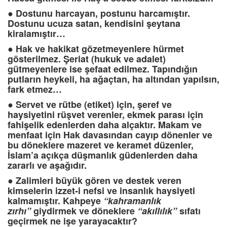
●
Dostunu harcayan, postunu harcamıştır.
Dostunu ucuza satan, kendisini şeytana
kiralamıştır…
●
Hak ve
hakikat gözetmeyenlere hürmet
gösterilmez. Şeriat (hukuk ve adalet)
gütmeyenlere ise şefaat edilmez. Tapındığın
putların heykeli, ha ağaçtan, ha altından yapılsın,
fark etmez…
●
Servet ve rütbe (etiket) için, şeref ve
haysiyetini rüşvet verenler, ekmek parası için
fahişelik edenlerden daha alçaktır. Makam ve
menfaat için Hak davasından cayıp dönenler ve
bu döneklere mazeret ve keramet düzenler,
İslam’a açıkça düşmanlık güdenlerden daha
zararlı ve aşağıdır.
●
Zalimleri büyük gören ve destek veren
kimselerin izzet-i nefsi ve insanlık haysiyeti
kalmamıştır. Kahpeye
“kahramanlık
zırhı”
giydirmek ve döneklere
“akıllılık”
sıfatı
geçirmek ne işe yarayacaktır?