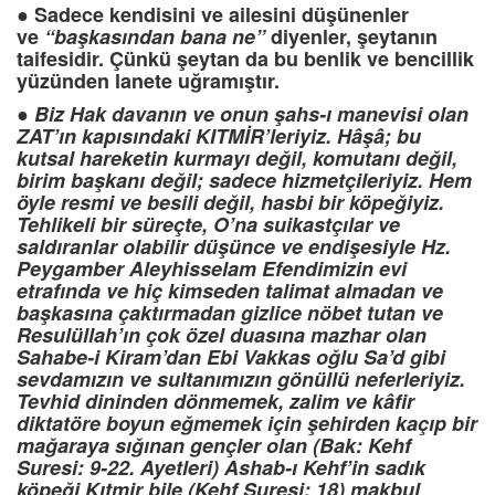
●
Sadece kendisini ve ailesini düşünenler
ve
“başkasından bana ne”
diyenler, şeytanın
taifesidir. Çünkü şeytan da bu benlik ve bencillik
yüzünden lanete uğramıştır.
●
Biz Hak davanın ve onun şahs-ı manevisi olan
ZAT’ın kapısındaki KITMİR’leriyiz. Hâşâ; bu
kutsal hareketin kurmayı değil, komutanı değil,
birim başkanı değil; sadece hizmetçileriyiz. Hem
öyle resmi ve besili değil, hasbi bir köpeğiyiz.
Tehlikeli bir süreçte, O’na suikastçılar ve
saldıranlar olabilir düşünce ve endişesiyle Hz.
Peygamber Aleyhisselam Efendimizin evi
etrafında ve hiç kimseden talimat almadan ve
başkasına çaktırmadan gizlice nöbet tutan ve
Resulüllah’ın çok özel duasına mazhar olan
Sahabe-i Kiram’dan Ebi Vakkas oğlu Sa’d gibi
sevdamızın ve sultanımızın gönüllü neferleriyiz.
Tevhid dininden dönmemek, zalim ve kâfir
diktatöre boyun eğmemek için şehirden kaçıp bir
mağaraya sığınan gençler olan (Bak: Kehf
Suresi: 9-22. Ayetleri) Ashab-ı Kehf’in sadık
köpeği Kıtmir bile (Kehf Suresi: 18) makbul