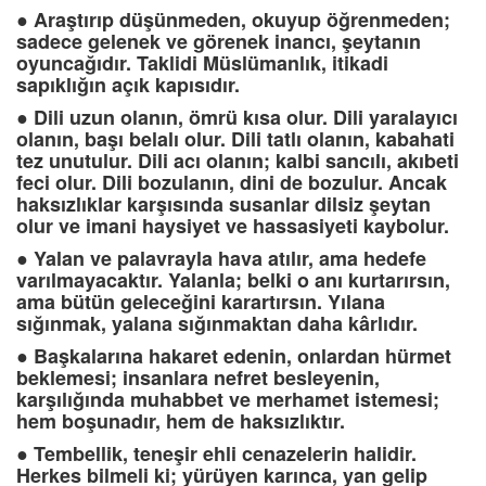
●
Araştırıp düşünmeden, okuyup öğrenmeden;
sadece gelenek ve görenek inancı, şeytanın
oyuncağıdır. Taklidi Müslümanlık, itikadi
sapıklığın açık kapısıdır.
●
Dili uzun olanın, ömrü kısa olur. Dili yaralayıcı
olanın, başı belalı olur. Dili tatlı olanın, kabahati
tez unutulur. Dili acı olanın; kalbi sancılı, akıbeti
feci olur. Dili bozulanın, dini de bozulur. Ancak
haksızlıklar karşısında susanlar dilsiz şeytan
olur ve imani haysiyet ve hassasiyeti kaybolur.
●
Yalan ve palavrayla hava atılır, ama hedefe
varılmayacaktır. Yalanla; belki o anı kurtarırsın,
ama bütün geleceğini karartırsın. Yılana
sığınmak, yalana sığınmaktan daha kârlıdır.
●
Başkalarına hakaret edenin, onlardan hürmet
beklemesi; insanlara nefret besleyenin,
karşılığında muhabbet ve merhamet istemesi;
hem boşunadır, hem de haksızlıktır.
●
Tembellik, teneşir ehli cenazelerin halidir.
Herkes bilmeli ki; yürüyen karınca, yan gelip