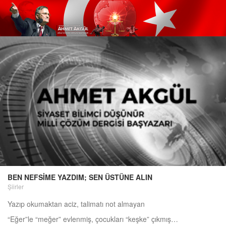
BEN NEFSİME YAZDIM; SEN ÜSTÜNE ALIN
Şiirler
Yazıp okumaktan aciz, talimatı not almayan
“Eğer”le “meğer” evlenmiş, çocukları “keşke” çıkmış…