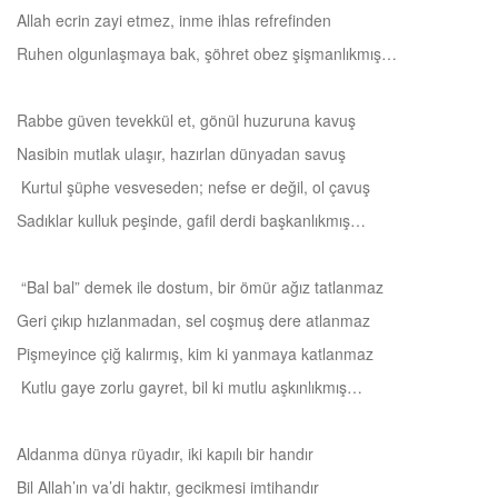
Allah ecrin zayi etmez, inme ihlas refrefinden
Ruhen olgunlaşmaya bak, şöhret obez şişmanlıkmış…
Rabbe güven tevekkül et, gönül huzuruna kavuş
Nasibin mutlak ulaşır, hazırlan dünyadan savuş
Kurtul şüphe vesveseden; nefse er değil, ol çavuş
Sadıklar kulluk peşinde, gafil derdi başkanlıkmış…
“Bal bal” demek ile dostum, bir ömür ağız tatlanmaz
Geri çıkıp hızlanmadan, sel coşmuş dere atlanmaz
Pişmeyince çiğ kalırmış, kim ki yanmaya katlanmaz
Kutlu gaye zorlu gayret, bil ki mutlu aşkınlıkmış…
Aldanma dünya rüyadır, iki kapılı bir handır
Bil Allah’ın va’di haktır, gecikmesi imtihandır