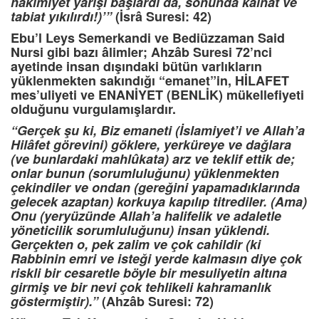
hâkimiyet yarışı başlardı da, sonunda kâinat ve
tabiat yıkılırdı!)’”
(İsrâ Suresi: 42)
Ebu’l Leys
Semerkandi ve Bediüzzaman Said
Nursi gibi bazı âlimler; Ahzâb Suresi 72’nci
ayetinde insan dışındaki bütün varlıkların
yüklenmekten sakındığı “emanet”in, HİLAFET
mes’uliyeti ve ENANİYET (BENLİK) mükellefiyeti
olduğunu vurgulamışlardır.
“Gerçek şu ki, Biz emaneti (İslamiyet’i ve Allah’a
Hilâfet görevini) göklere, yerküreye ve dağlara
(ve bunlardaki mahlûkata) arz ve teklif ettik de;
onlar bunun (sorumluluğunu) yüklenmekten
çekindiler ve ondan (gereğini yapamadıklarında
gelecek azaptan) korkuya kapılıp titrediler. (Ama)
Onu (yeryüzünde Allah’a halifelik ve adaletle
yöneticilik sorumluluğunu) insan yüklendi.
Gerçekten o, pek zalim ve çok cahildir (ki
Rabbinin emri ve isteği yerde kalmasın diye çok
riskli bir cesaretle böyle bir mesuliyetin altına
girmiş ve bir nevi çok tehlikeli kahramanlık
göstermiştir).”
(Ahzâb Suresi: 72)