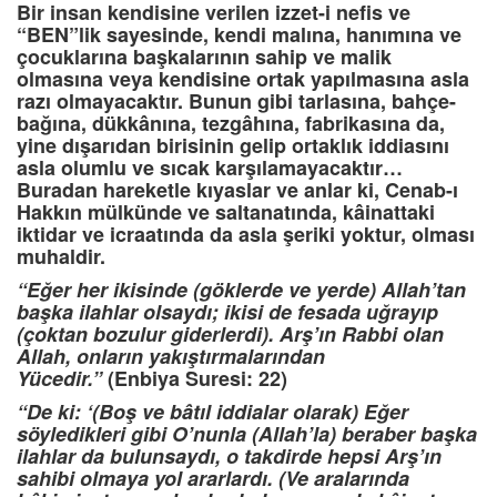
Bir insan kendisine verilen izzet-i nefis ve
“BEN”lik sayesinde, kendi malına, hanımına ve
çocuklarına başkalarının sahip ve malik
olmasına veya kendisine ortak yapılmasına asla
razı olmayacaktır. Bunun gibi tarlasına, bahçe-
bağına, dükkânına, tezgâhına, fabrikasına da,
yine dışarıdan birisinin gelip ortaklık iddiasını
asla olumlu ve sıcak karşılamayacaktır…
Buradan hareketle kıyaslar ve anlar ki, Cenab-ı
Hakkın mülkünde ve saltanatında, kâinattaki
iktidar ve icraatında da asla şeriki yoktur, olması
muhaldir.
“Eğer her ikisinde (göklerde ve yerde) Allah’tan
başka ilahlar olsaydı; ikisi de fesada uğrayıp
(çoktan bozulur giderlerdi). Arş’ın Rabbi olan
Allah, onların yakıştırmalarından
Yücedir.”
(Enbiya Suresi: 22)
“De ki: ‘(Boş ve bâtıl iddialar olarak) Eğer
söyledikleri gibi O’nunla (Allah’la) beraber başka
ilahlar da bulunsaydı, o takdirde hepsi Arş’ın
sahibi olmaya yol ararlardı. (Ve aralarında