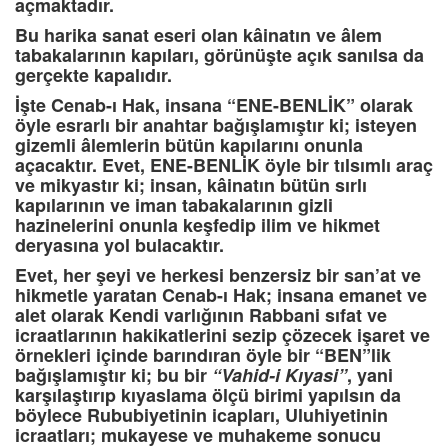
açmaktadır.
Bu harika sanat eseri olan kâinatın ve âlem
tabakalarının kapıları, görünüşte açık sanılsa da
gerçekte kapalıdır.
İşte Cenab-ı Hak, insana “ENE-BENLİK” olarak
öyle esrarlı bir anahtar bağışlamıştır ki; isteyen
gizemli âlemlerin bütün kapılarını onunla
açacaktır. Evet, ENE-BENLİK öyle bir tılsımlı araç
ve mikyastır ki; insan, kâinatın bütün sırlı
kapılarının ve iman tabakalarının gizli
hazinelerini onunla keşfedip ilim ve hikmet
deryasına yol bulacaktır.
Evet, her şeyi ve herkesi benzersiz bir san’at ve
hikmetle yaratan Cenab-ı Hak; insana emanet ve
alet olarak Kendi varlığının Rabbani sıfat ve
icraatlarının hakikatlerini sezip çözecek işaret ve
örnekleri içinde barındıran öyle bir “BEN”lik
bağışlamıştır ki; bu bir
“Vahid-i Kıyasi”
, yani
karşılaştırıp kıyaslama ölçü birimi yapılsın da
böylece Rububiyetinin icapları, Uluhiyetinin
icraatları; mukayese ve muhakeme sonucu