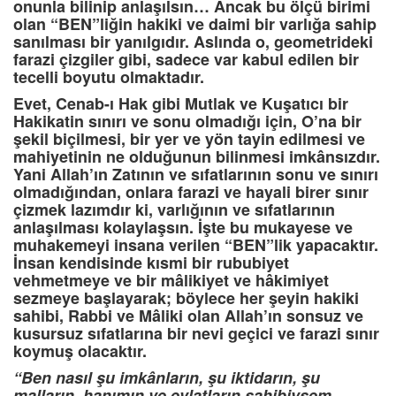
onunla bilinip anlaşılsın… Ancak bu ölçü birimi
olan “BEN”liğin hakiki ve daimi bir varlığa sahip
sanılması bir yanılgıdır. Aslında o, geometrideki
farazi çizgiler gibi, sadece var kabul edilen bir
tecelli boyutu olmaktadır.
Evet, Cenab-ı Hak gibi Mutlak ve Kuşatıcı bir
Hakikatin sınırı ve sonu olmadığı için, O’na bir
şekil biçilmesi, bir yer ve yön tayin edilmesi ve
mahiyetinin ne olduğunun bilinmesi imkânsızdır.
Yani Allah’ın Zatının ve sıfatlarının sonu ve sınırı
olmadığından, onlara farazi ve hayali birer sınır
çizmek lazımdır ki, varlığının ve sıfatlarının
anlaşılması kolaylaşsın. İşte bu mukayese ve
muhakemeyi insana verilen “BEN”lik yapacaktır.
İnsan kendisinde kısmi bir rububiyet
vehmetmeye ve bir mâlikiyet ve hâkimiyet
sezmeye başlayarak; böylece her şeyin hakiki
sahibi, Rabbi ve Mâliki olan Allah’ın sonsuz ve
kusursuz sıfatlarına bir nevi geçici ve farazi sınır
koymuş olacaktır.
“Ben nasıl şu imkânların, şu iktidarın, şu
malların, hanımın ve evlatların sahibiysem,