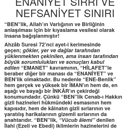
ENANİYET SIRRI VE
NEFSANİYET SINIRI
“BEN”lik, Allah’ın Varlığının ve Birliğinin
anlaşılması için bir kıyaslama vesilesi olarak
insana bağışlanmıştır!
Ahzâb Suresi 72’nci ayet-i kerimesinde
geçen;
gökler, yer ve dağlar tarafından
yüklenmekten çekinilen, ama insan tarafından
büyük sorumlulukları ve sonuçları kabul
edilen
“EMANET” kavramının, “HİLAFET”le
beraber diğer bir manası da “ENANİYET” ve
BEN’lik olmaktadır. Bu nedenle “ENE-Benlik”
hem gerçek ve yüksek bir İMAN’ın hem de, en
aşağı ve bayağı bir İNKÂR’ın çekirdeği
konumundadır. Çünkü “BEN”lik Cenab-ı Hakkın
gizli hazineleri hükmündeki esmasının hem
kapısıdır, hem de kâinatın gizli sırlarının ve
yaratılış harikalarının gizemli sırlarının da
anahtarıdır. “BEN”lik,
“Vücub âlemi”
denilen
İlahi (Ezeli ve Ebedi) iklimlerin hazinelerini de