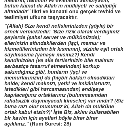
bütün kâinat da Allah’ın mülkiyeti ve sahipliği
altındadır”
fikri ve kanaati onu gerçek tevhid ve
teslimiyet ufkuna taşıyacaktır.
“(Allah) Size kendi nefislerinizden (şöyle) bir
örnek vermektedir: ‘Size rızık olarak verdiğimiz
şeylerde (şahsi servet ve mülkünüzde);
ellerinizin altındakilerden (işçi, memur ve
hizmetlilerinizden bir kısmının), sizinle eşit ortak
sayılmasına (yanaşır mısınız?) Kendi
kendinizden (ve aile fertlerinizin bile malınızı
serbestçe tasarruf etmesinden) korkup
sakındığınız gibi, bunların (işçi ve
memurlarınızın) da (hiçbir hakları olmadıkları
halde; kendi malınızı, yetki ve imkânlarınızı,
istedikleri gibi harcamasından) endişeye
kapılacağınız ortaklarınız (bulunmasından
rahatsızlık duymayacak kimseler) var mıdır? (Siz
buna razı olur musunuz ki, Allah da mülküne
ortak kabul etsin?)’ İşte Biz, aklını kullanabilen
bir kavim için ayetleri böyle birer birer
açıklarız.”
(Rum Suresi: 28)