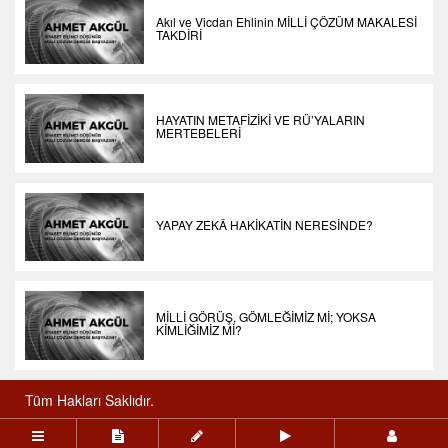
Akıl ve Vicdan Ehlinin MİLLİ ÇÖZÜM MAKALESİ
TAKDİRİ
HAYATIN METAFİZİKİ VE RÜ’YALARIN
MERTEBELERİ
YAPAY ZEKÂ HAKİKATİN NERESİNDE?
MİLLİ GÖRÜŞ, GÖMLEĞİMİZ Mİ; YOKSA
KİMLİĞİMİZ Mİ?
Tüm Hakları Saklıdır.