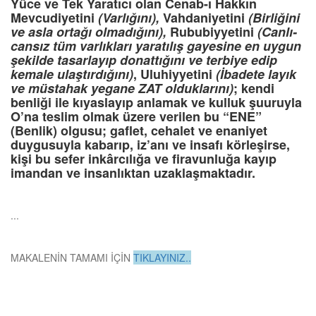
Yüce ve Tek Yaratıcı olan Cenab-ı Hakkın
Mevcudiyetini
(Varlığını),
Vahdaniyetini
(Birliğini
ve asla ortağı olmadığını),
Rububiyyetini
(Canlı-
cansız tüm varlıkları yaratılış gayesine en uygun
şekilde tasarlayıp donattığını ve terbiye edip
kemale ulaştırdığını)
, Uluhiyyetini
(İbadete layık
ve müstahak yegane ZAT olduklarını)
; kendi
benliği ile kıyaslayıp anlamak ve kulluk şuuruyla
O’na teslim olmak üzere verilen bu “ENE”
(Benlik) olgusu; gaflet, cehalet ve enaniyet
duygusuyla kabarıp, iz’anı ve insafı körleşirse,
kişi bu sefer inkârcılığa ve firavunluğa kayıp
imandan ve insanlıktan uzaklaşmaktadır.
...
MAKALENİN TAMAMI İÇİN
TIKLAYINIZ..