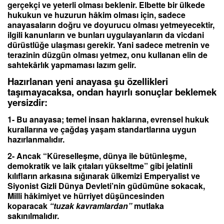
gerçekçi ve yeterli olması beklenir. Elbette bir ülkede
hukukun ve huzurun hâkim olması için, sadece
anayasaların doğru ve doyurucu olması yetmeyecektir,
ilgili kanunların ve bunları uygulayanların da vicdani
dürüstlüğe ulaşması gerekir. Yani sadece metrenin ve
terazinin düzgün olması yetmez, onu kullanan elin de
sahtekârlık yapmaması lazım gelir.
Hazırlanan yeni anayasa şu özellikleri
taşımayacaksa, ondan hayırlı sonuçlar beklemek
yersizdir:
1- Bu anayasa; temel insan haklarına, evrensel hukuk
kurallarına ve çağdaş yaşam standartlarına uygun
hazırlanmalıdır.
2- Ancak “Küreselleşme, dünya ile bütünleşme,
demokratik ve laik çıtaları yükseltme” gibi jelatinli
kılıfların arkasına sığınarak ülkemizi Emperyalist ve
Siyonist Gizli Dünya Devleti’nin güdümüne sokacak,
Milli hâkimiyet ve hürriyet düşüncesinden
koparacak
“tuzak kavramlardan”
mutlaka
sakınılmalıdır.