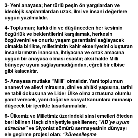
3- Yeni anayasa; her türlü peşin ön yargılardan ve
ideolojik saplantılardan uzak, ilmi ve insani değerlere
uygun yazılmalıdır.
4- Toplumun; farklı din ve düşünceden her kesimin
özgürlük ve beklentilerini karşılamak, herkesin
özgüvenini ve onurlu yaşam garantisini sağlayacak
olmakla birlikte, milletimizin kahir ekseriyetini oluşturan
insanlarımızın inancına, ihtiyacına ve ortak amacına
uygun bir anayasa olması esastır; aksi halde Milli
bünyeye uyum sağlayamadığından, eğreti bir elbise
gibi kalacaktır.
5- Anayasa mutlaka “Milli” olmalıdır. Yani toplumun
ananevi ve ailevi mirasına, dini ve ahlâki yapısına, tarihi
ve tabii dokusuna ve Lider Ülke olma arzusuna olumlu
yanıt verecek, yani doğal ve sosyal kanunlara münasip
düşecek bir içerikte tasarlanmalıdır.
6- Ülkemiz ve Milletimiz üzerindeki sinsi emelleri öteden
beri bilinen Haçlı zihniyetiyle şekillenen;
“AB’ye uyum
sürecine”
ve Siyonist sömürü sermayesinin dünyayı
ele geçirme projesi olan;
“küreselleşme