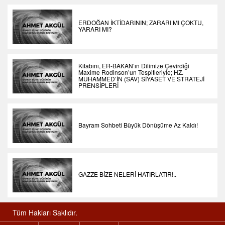
ERDOĞAN İKTİDARININ; ZARARI MI ÇOKTU,
YARARI MI?
Kitabını, ER-BAKAN’ın Dilimize Çevirdiği
Maxime Rodinson’un Tespitleriyle; HZ.
MUHAMMED’İN (SAV) SİYASET VE STRATEJİ
PRENSİPLERİ
Bayram Sohbeti Büyük Dönüşüme Az Kaldı!
GAZZE BİZE NELERİ HATIRLATIR!..
Tüm Hakları Saklıdır.