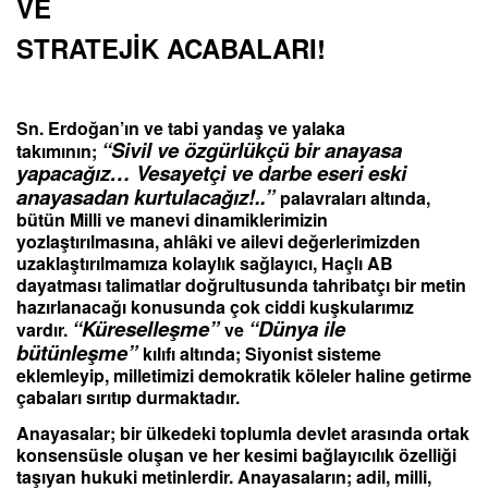
VE
STRATEJİK ACABALARI!
Sn. Erdoğan’ın ve tabi yandaş ve yalaka
“Sivil ve özgürlükçü bir anayasa
takımının;
yapacağız… Vesayetçi ve darbe eseri eski
anayasadan kurtulacağız!..”
palavraları altında,
bütün Milli ve manevi dinamiklerimizin
yozlaştırılmasına, ahlâki ve ailevi değerlerimizden
uzaklaştırılmamıza kolaylık sağlayıcı, Haçlı AB
dayatması talimatlar doğrultusunda tahribatçı bir metin
hazırlanacağı konusunda çok ciddi kuşkularımız
“Küreselleşme”
“Dünya ile
vardır.
ve
bütünleşme”
kılıfı altında; Siyonist sisteme
eklemleyip, milletimizi demokratik köleler haline getirme
çabaları sırıtıp durmaktadır.
Anayasalar; bir ülkedeki toplumla devlet arasında ortak
konsensüsle oluşan ve her kesimi bağlayıcılık özelliği
taşıyan hukuki metinlerdir. Anayasaların; adil, milli,