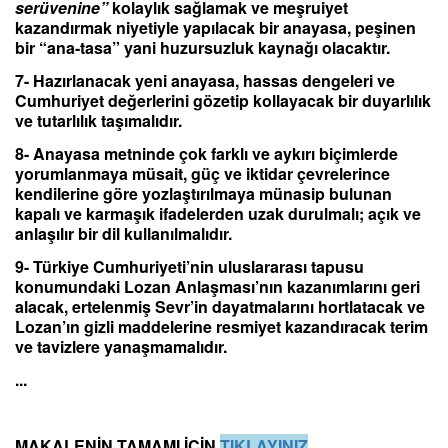
serüvenine”
kolaylık sağlamak ve meşruiyet
kazandırmak niyetiyle yapılacak bir anayasa, peşinen
bir “ana-tasa” yani huzursuzluk kaynağı olacaktır.
7- Hazırlanacak yeni anayasa, hassas dengeleri ve
Cumhuriyet değerlerini gözetip kollayacak bir duyarlılık
ve tutarlılık taşımalıdır.
8- Anayasa metninde çok farklı ve aykırı biçimlerde
yorumlanmaya müsait, güç ve iktidar çevrelerince
kendilerine göre yozlaştırılmaya münasip bulunan
kapalı ve karmaşık ifadelerden uzak durulmalı; açık ve
anlaşılır bir dil kullanılmalıdır.
9- Türkiye Cumhuriyeti’nin uluslararası tapusu
konumundaki Lozan Anlaşması’nın kazanımlarını geri
alacak, ertelenmiş Sevr’in dayatmalarını hortlatacak ve
Lozan’ın gizli maddelerine resmiyet kazandıracak terim
ve tavizlere yanaşmamalıdır.
...
MAKALENİN TAMAMI İÇİN
TIKLAYINIZ