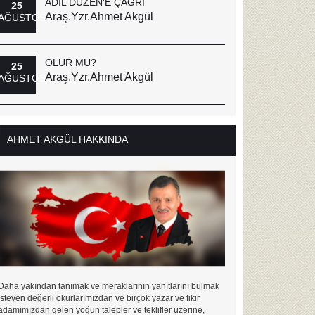
ADİL DÜZEN’E ÇAĞRI
25
Araş.Yzr.Ahmet Akgül
AĞUSTOS
OLUR MU?
25
Araş.Yzr.Ahmet Akgül
AĞUSTOS
AHMET AKGÜL HAKKINDA
Daha yakından tanımak ve meraklarının yanıtlarını bulmak
isteyen değerli okurlarımızdan ve birçok yazar ve fikir
adamımızdan gelen yoğun talepler ve teklifler üzerine,