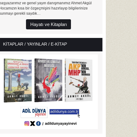
başyazarımız ve genel yayın danışmanımız Ahmet Akgül
Hocamızın kısa bir özgeçmişini hazırlayıp bilgilerinize
sunmayı gerekli saydık…
Hayatı ve Kitapları
KİTAPLAR / YAYINLAR / E-KİTAP