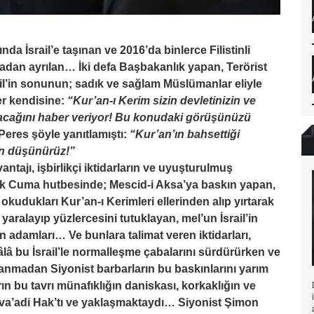
da İsrail’e taşınan ve 2016’da binlerce Filistinli
dan ayrılan… İki defa Başbakanlık yapan, Terörist
ail’in sonunun; sadık ve sağlam Müslümanlar eliyle
ler kendisine:
“Kur’an-ı Kerim sizin devletinizin ve
lacağını haber veriyor! Bu konudaki görüşünüzü
eres şöyle yanıtlamıştı:
“Kur’an’ın bahsettiği
an düşünürüz!”
antajı, işbirlikçi iktidarların ve uyuşturulmuş
ilk Cuma hutbesinde; Mescid-i Aksa’ya baskın yapan,
kudukları Kur’an-ı Kerimleri ellerinden alıp yırtarak
aralayıp yüzlercesini tutuklayan, mel’un İsrail’in
n adamları… Ve bunlara talimat veren iktidarları,
Hâlâ bu İsrail’le normalleşme çabalarını sürdürürken ve
utanmadan Siyonist barbarların bu baskınlarını yarım
ın bu tavrı münafıklığın daniskası, korkaklığın ve
 va’adi Hak’tı ve yaklaşmaktaydı… Siyonist Şimon