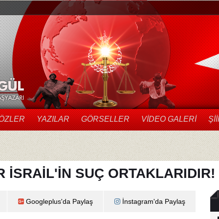
ÖZLER
YAZILAR
GÖRSELLER
VIDEO GALERI
ŞI
R İSRAİL'İN SUÇ ORTAKLARIDIR!
Googleplus'da Paylaş
İnstagram'da Paylaş