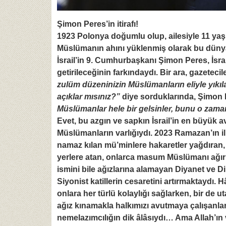
Şimon Peres’in itirafı!
1923 Polonya doğumlu olup, ailesiyle 11 yaşın
Müslümanın ahını yüklenmiş olarak bu dünya
İsrail’in 9. Cumhurbaşkanı Şimon Peres, İsr
getirileceğinin farkındaydı. Bir ara, gazeteci
zulüm düzeninizin Müslümanların eliyle yıkı
açıklar mısınız?”
diye sorduklarında, Şimon P
Müslümanlar hele bir gelsinler, bunu o zam
Evet, bu azgın ve sapkın İsrail’in en büyük av
Müslümanların varlığıydı. 2023 Ramazan’ın 
namaz kılan mü’minlere hakaretler yağdıran, o
yerlere atan, onlarca masum Müslümanı ağır y
ismini bile ağızlarına alamayan Diyanet ve Di
Siyonist katillerin cesaretini artırmaktaydı. 
onlara her türlü kolaylığı sağlarken, bir de 
ağız kınamakla halkımızı avutmaya çalışanlar
nemelazımcılığın dik âlâsıydı… Ama Allah’ın