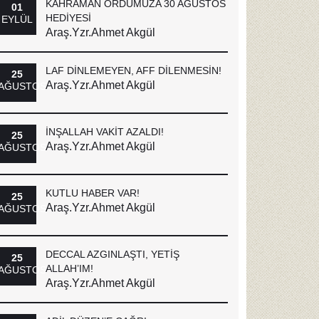
KAHRAMAN ORDUMUZA 30 AĞUSTOS
01
HEDİYESİ
EYLÜL
Araş.Yzr.Ahmet Akgül
LAF DİNLEMEYEN, AFF DİLENMESİN!
25
Araş.Yzr.Ahmet Akgül
AĞUSTOS
İNŞALLAH VAKİT AZALDI!
25
Araş.Yzr.Ahmet Akgül
AĞUSTOS
KUTLU HABER VAR!
25
Araş.Yzr.Ahmet Akgül
AĞUSTOS
DECCAL AZGINLAŞTI, YETİŞ
25
ALLAH’IM!
AĞUSTOS
Araş.Yzr.Ahmet Akgül