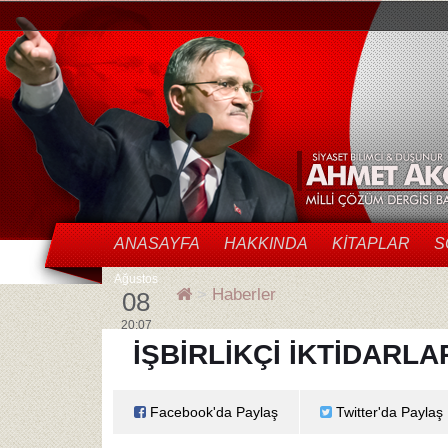
ANASAYFA
HAKKINDA
KITAPLAR
S
Ağustos
Haberler
08
20:07
İŞBIRLIKÇI İKTIDARLA
Facebook'da Paylaş
Twitter'da Paylaş